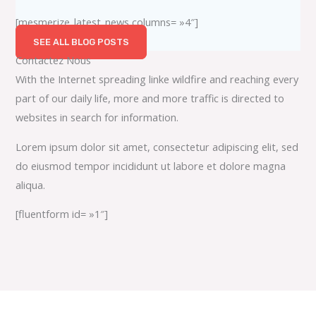
[mesmerize_latest_news columns= »4″]
SEE ALL BLOG POSTS
Contactez Nous
With the Internet spreading linke wildfire and reaching every
part of our daily life, more and more traffic is directed to
websites in search for information.
Lorem ipsum dolor sit amet, consectetur adipiscing elit, sed
do eiusmod tempor incididunt ut labore et dolore magna
aliqua.
[fluentform id= »1″]